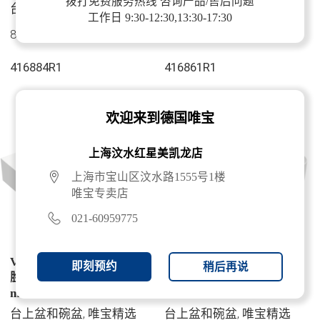
拨打免费服务热线 咨询产品/售后问题
易洁釉面, 有隐藏式溢水
易洁釉面, 无溢水孔
台上盆和碗盆, 唯宝精选
台上盆和碗盆, 唯宝精选
工作日 9:30-12:30,13:30-17:30
孔
800 x 470 x 165 mm
600 x 470 x 164 mm
416884R1
416861R1
欢迎来到德国唯宝
上海汶水红星美凯龙店
上海市宝山区汶水路1555号1楼
唯宝专卖店
021-60959775
Villeroy & Boch 福朗 洗
Villeroy & Boch 福朗 洗
即刻预约
稍后再说
脸盆, 600 x 470 x 164
脸盆, 600 x 470 x 164
mm, 白色 CeramicPlus |
mm, 白色 CeramicPlus |
易洁釉面, 有隐藏式溢水
易洁釉面, 无溢水孔, 抛光
台上盆和碗盆, 唯宝精选
台上盆和碗盆, 唯宝精选