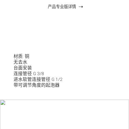
产品专业版详情
材质: 铜
无去水
台面安装
连接管径 G 3/8
进水软管连接管径 G 1/2
带可调节角度的起泡器
每盒体积 10,44 dm³
每盒重量 2,2 kg
最大流量 5,2 l/min
出水嘴长度 138 mm
出水嘴高度 101 mm