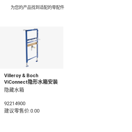
为您的产品找到适配的零配件
Villeroy & Boch
ViConnect隐形水箱安装
系统 洗脸盆组件, 用于 干
隐藏水箱
砌墙结构, 525 x 75 x
1120 mm
92214900
建议零售价:0.00