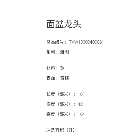
面盆龙头
货品编号 :
TVW10300400061
系列 :
雅图
材料 :
铜
表面 :
镀铬
长度（毫米） :
161
宽度（毫米） :
42
高度（毫米） :
164
冲洗容积（升） :