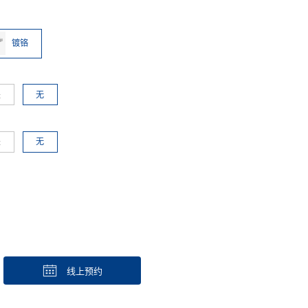
镀铬
是
无
是
无
线上预约