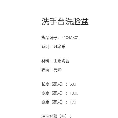
洗手台洗脸盆
货品编号 :
4104AK01
系列 :
凡帝乐
材料 :
卫浴陶瓷
表面 :
光泽
长度（毫米） :
500
宽度（毫米） :
1000
高度（毫米） :
170
冲洗容积（升） :