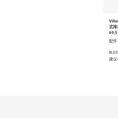
Vil
式排水
69,
配件
8L03
建议零