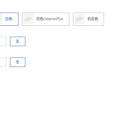
白色
白色CeramicPlus
石白色
是
无
是
无