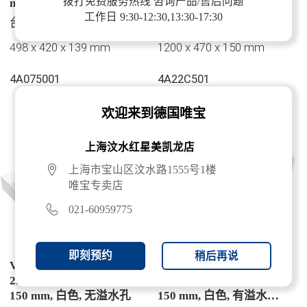
拨打免费服务热线 咨询产品/售后问题
mm, 白色, 有溢水孔, 未
150 mm, 白色, 有溢水孔
工作日 9:30-12:30,13:30-17:30
抛光
台上盆和碗盆
台上盆和碗盆, 唯宝精选
498 x 420 x 139 mm
1200 x 470 x 150 mm
4A075001
4A22C501
欢迎来到德国唯宝
上海汶水红星美凯龙店
上海市宝山区汶水路1555号1楼
唯宝专卖店
021-60959775
即刻预约
稍后再说
Villeroy & Boch 弥蔓托
Villeroy & Boch 弥蔓托
2.0 洗脸盆, 1200 x 470 x
2.0 洗脸盆, 1200 x 470 x
150 mm, 白色, 无溢水孔
150 mm, 白色, 有溢水孔,