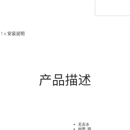
管 1 x 安装说明
产品描述
无去水
材质: 铜