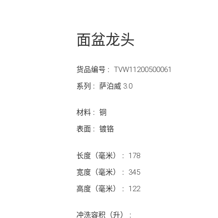
面盆龙头
货品编号 :
TVW11200500061
系列 :
萨泊威 3.0
材料 :
铜
表面 :
镀铬
长度（毫米） :
178
宽度（毫米） :
345
高度（毫米） :
122
冲洗容积（升） :