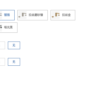
镀铬
拉丝磨砂镍
拉丝金
哑光黑
是
无
是
无