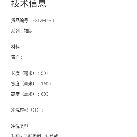
技术信息
货品编号 :
F212MTPD
系列 :
福朗
材料 :
表面 :
长度（毫米） :
501
宽度（毫米） :
1600
高度（毫米） :
603
冲洗容积（升） :
冲洗类型 :
装配 / 装配类型 :
挂墙式