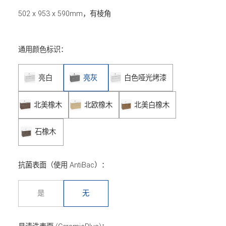
502 x 953 x 590mm，有棱角
通用颜色标识：
亮白
亮灰
白色哑光烤漆
北美橡木
北欧橡木
北美白橡木
石橡木
抗菌表面（使用 AntiBac）：
是
无