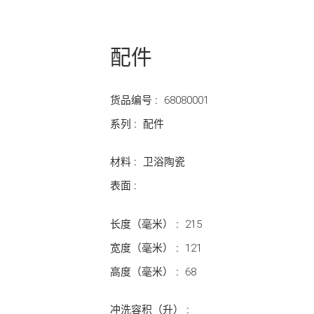
配件
货品编号 :
68080001
系列 :
配件
材料 :
卫浴陶瓷
表面 :
长度（毫米） :
215
宽度（毫米） :
121
高度（毫米） :
68
冲洗容积（升） :