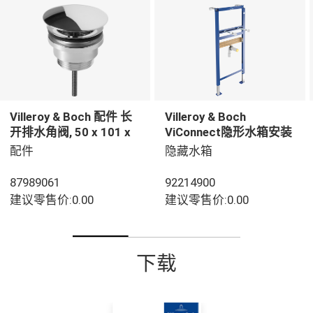
Villeroy & Boch 配件 长
Villeroy & Boch
开排水角阀, 50 x 101 x
ViConnect隐形水箱安装
45 mm, 镀铬
系统 洗脸盆组件, 用于 干
配件
隐藏水箱
砌墙结构, 525 x 75 x
1120 mm
87989061
92214900
建议零售价:0.00
建议零售价:0.00
下载