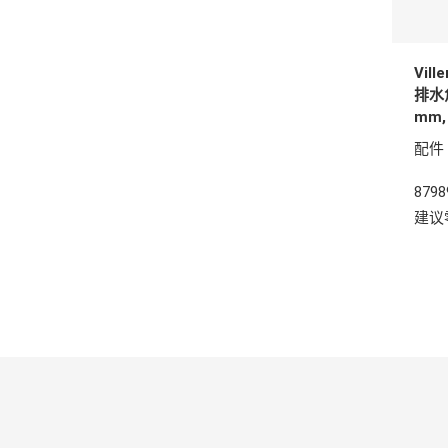
Vil
排水角
mm,
配件
8798
建议零