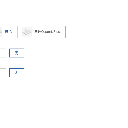
白色
白色CeramicPlus
是
无
是
无