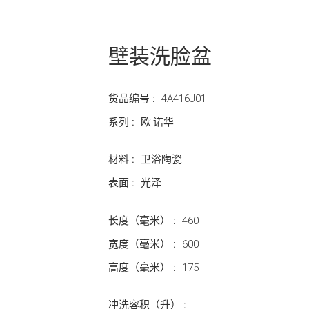
壁装洗脸盆
货品编号 :
4A416J01
系列 :
欧.诺华
材料 :
卫浴陶瓷
表面 :
光泽
长度（毫米） :
460
宽度（毫米） :
600
高度（毫米） :
175
冲洗容积（升） :