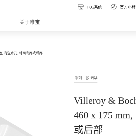
POS系统
官方小程
关于唯宝
 mm, 白色, 有溢水孔, 地面底部或后部
系列：欧.诺华
Villeroy & B
460 x 175 
或后部