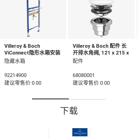
Villeroy & Boch
Villeroy & Boch 配件 长
ViConnect隐形水箱安装
开排水角阀, 121 x 215 x
系统 洗脸盆组件, 用于 干
68 mm, 白色
隐藏水箱
配件
砌墙结构, 525 x 75 x
1120 mm
92214900
68080001
建议零售价:0.00
建议零售价:0.00
下载