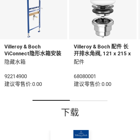
Villeroy & Boch
Villeroy & Boch 配件 长
ViConnect隐形水箱安装
开排水角阀, 121 x 215 x
系统 洗脸盆组件, 用于 干
68 mm, 白色
隐藏水箱
配件
砌墙结构, 525 x 75 x
1120 mm
92214900
68080001
建议零售价:0.00
建议零售价:0.00
下载