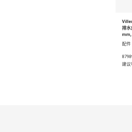
Vil
排水角
mm,
配件
8798
建议零