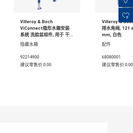
0
Villeroy & Boch
Villeroy & B
ViConnect隐形水箱安装
排水角阀, 121 x 
系统 洗脸盆组件, 用于 干
mm, 白色
砌墙结构, 525 x 75 x
隐藏水箱
配件
1120 mm
92214900
68080001
建议零售价:0.00
建议零售价:0.00