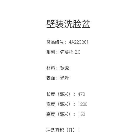
壁装洗脸盆
货品编号 :
4A22C301
系列 :
弥蔓托 2.0
材料 :
钛瓷
表面 :
光泽
长度（毫米） :
470
宽度（毫米） :
1200
高度（毫米） :
150
冲洗容积（升） :