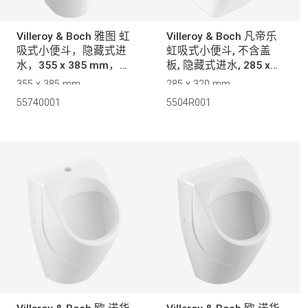
可拆卸座
宝洁丽 - IF (0)
宝洁丽 - C (0)
Villeroy & Boch 雅图 虹
Villeroy & Boch 凡帝乐
吸式小便斗，隐藏式进
虹吸式小便斗, 不含盖
宝洁丽 - IH (0)
照明
水，355 x 385 mm，白
板, 隐藏式进水, 285 x
意飞霖 (0)
色
320 mm, 白色
355 x 385 mm
285 x 320 mm
思铂丽 (0)
55740001
5504R001
独特功能
沐云 (0)
诗迪珂 2.0 (0)
唯雅 (0)
喷淋方式