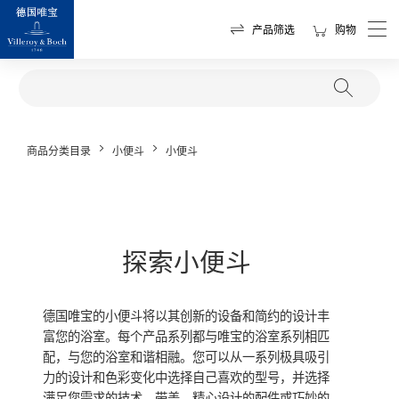
筛选和排序
产品筛选
购物
尺寸
产品尺寸以毫米为单位。
商品分类目录
小便斗
小便斗
1
分类
探索小便斗
1
子分类
德国唯宝的小便斗将以其创新的设备和简约的设计丰
富您的浴室。每个产品系列都与唯宝的浴室系列相匹
系列
配，与您的浴室和谐相融。您可以从一系列极具吸引
力的设计和色彩变化中选择自己喜欢的型号，并选择
满足您需求的技术。带盖、精心设计的配件或巧妙的