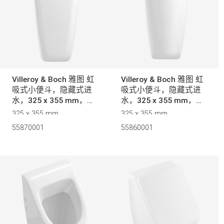
浴室家具 (102)
洛普之友 (0)
安装类型
座厕 (96)
萨泊威 2.0 (0)
绿色
红
五金挂件 (43)
豪迈 雅墨黑 (0)
(0)
(0)
双旋冲水
隐藏水箱 (23)
科诺 (0)
Villeroy & Boch 雅图 虹
Villeroy & Boch 雅图 虹
智能座厕 (22)
萨泊威 3.0 (0)
吸式小便斗，隐藏式进
吸式小便斗，隐藏式进
木色
小便斗 (18)
希雅娜尊享版 (0)
直旋冲水
(0)
水，325 x 355 mm，白
水，325 x 355 mm，白
色
色
325 x 355 mm
325 x 355 mm
宝洁丽 - L (0)
55870001
55860001
安岛 (0)
材质
安蒂斯 (0)
梅特拉赫 (0)
酷乐 (0)
新品推荐
福朗 (0)
通用龙头和五金 (0)