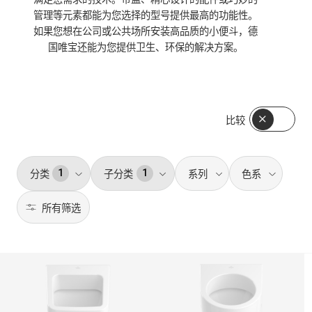
管理等元素都能为您选择的型号提供最高的功能性。
色系
如果您想在公司或公共场所安装高品质的小便斗，德
国唯宝还能为您提供卫生、环保的解决方案。
形状
比较
风格
1
1
分类
子分类
系列
色系
表面
所有筛选
1
1
0
0
洗面盆 (383)
小便斗 (18)
雅图 (7)
安装方式
浴缸 (241)
欧.诺华 (6)
白色
灰
卫浴五金 (212)
凡帝乐 (3)
(18)
(3)