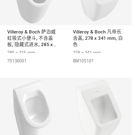
冲水量
欧博龙 2.0 (0)
斯卡罗刀锋 12 (0)
防滑表面
帝王之星 (0)
Villeroy & Boch 萨泊威
Villeroy & Boch 凡帝乐
虹吸式小便斗, 不含盖
含盖, 278 x 341 mm, 白
艾维欧新一代 (0)
板, 隐藏式进水, 285 x
色
315 mm, 白色
通用淋浴花洒 (0)
285 x 315 mm
278 x 341 mm
开合方式
75130001
8M10S101
弥蔓托 2.0 (0)
意博斯 (0)
手柄样式
意博斯升级版 (0)
元素 (0)
雅图方正 (0)
自动缓降
德恩 (0)
欧 · 诺华源淬 (0)