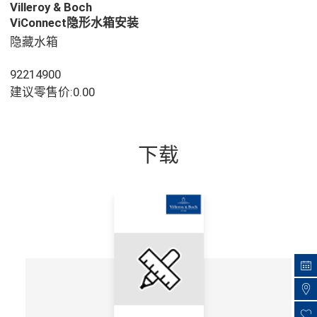
Villeroy & Boch
ViConnect隐形水箱安装
系统 洗脸盆组件, 用于 干
隐藏水箱
砌墙结构, 525 x 75 x
1120 mm
92214900
建议零售价:0.00
下载