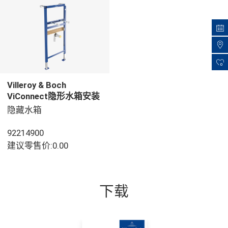
0
Villeroy & Boch
ViConnect隐形水箱安装
系统 洗脸盆组件, 用于 干
隐藏水箱
砌墙结构, 525 x 75 x
1120 mm
92214900
建议零售价:0.00
下载