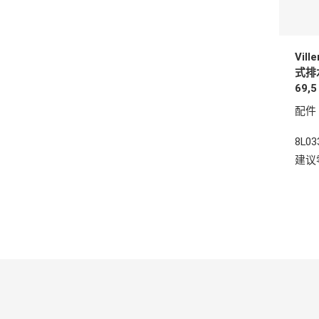
Vil
式排水
69,
配件
8L03
建议零