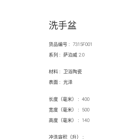
洗手盆
货品编号 :
7315F001
系列 :
萨泊威 2.0
材料 :
卫浴陶瓷
表面 :
光泽
长度（毫米） :
400
宽度（毫米） :
500
高度（毫米） :
140
冲洗容积（升） :