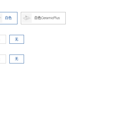
白色
白色CeramicPlus
是
无
是
无