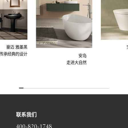
豪迈 雅墨黑
传承经典的设计
安岛
走进大自然
联系我们
400-820-1748