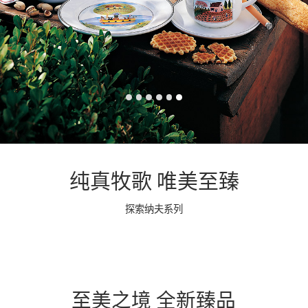
纯真牧歌 唯美至臻
探索纳夫系列
至美之境 全新臻品